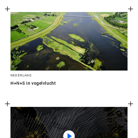
te voeren.
Advertentie cookies
Dit stelt ons in staat om u relevante advertenties te
tonen op websites van derden en apps, zoals
Facebook en Instagram. We kunnen deze gegevens
ook koppelen aan de verschillende apparaten die u
gebruikt, evenals gegevens over de advertenties
verwerken. Dit is om advertentieprestaties te meten
en advertentiefacturering in te schakelen.
NEDERLAND
H+N+S in vogelvlucht
HET UITSCHAKELEN VAN BEPAALDE COOKIES KAN ERTOE
LEIDEN DAT GERELATEERDE FUNCTIONALITEIT NIET
MEER CORRECT WERKT. U KUNT UW VOORKEUREN OP ELK
MOMENT WIJZIGEN.
MEER INFORMATIE
ACCEPTEER ALLE COOKIES