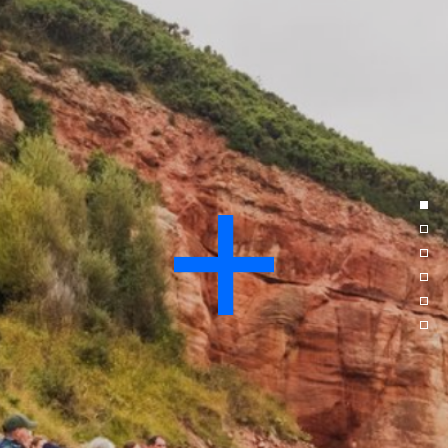
te voeren.
Advertentie cookies
Dit stelt ons in staat om u relevante advertenties te
tonen op websites van derden en apps, zoals
Facebook en Instagram. We kunnen deze gegevens
ook koppelen aan de verschillende apparaten die u
gebruikt, evenals gegevens over de advertenties
verwerken. Dit is om advertentieprestaties te meten
en advertentiefacturering in te schakelen.
HET UITSCHAKELEN VAN BEPAALDE COOKIES KAN ERTOE
LEIDEN DAT GERELATEERDE FUNCTIONALITEIT NIET
MEER CORRECT WERKT. U KUNT UW VOORKEUREN OP ELK
MOMENT WIJZIGEN.
MEER INFORMATIE
ACCEPTEER ALLE COOKIES