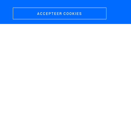
ACCEPTEER COOKIES
H+N+S
Landschaps­architecten
CONTACT
BEZOEKADRES
+31 (0)33 4328036
Soesterweg 300
mail@hnsland.nl
3812 BH
Amersfoort
POSTADRES