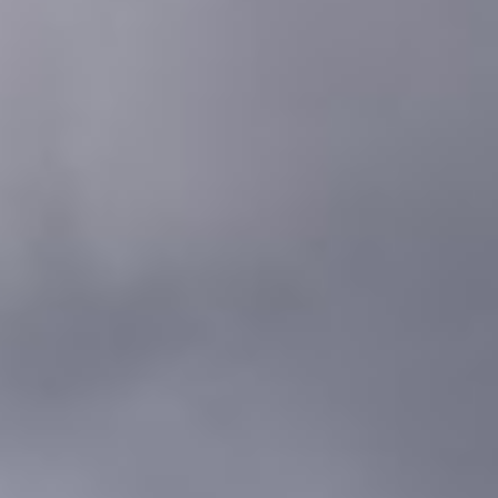
te voeren.
Advertentie cookies
Dit stelt ons in staat om u relevante advertenties te
tonen op websites van derden en apps, zoals
Facebook en Instagram. We kunnen deze gegevens
ook koppelen aan de verschillende apparaten die u
gebruikt, evenals gegevens over de advertenties
verwerken. Dit is om advertentieprestaties te meten
en advertentiefacturering in te schakelen.
HET UITSCHAKELEN VAN BEPAALDE COOKIES KAN ERTOE
LEIDEN DAT GERELATEERDE FUNCTIONALITEIT NIET
MEER CORRECT WERKT. U KUNT UW VOORKEUREN OP ELK
MOMENT WIJZIGEN.
MEER INFORMATIE
ACCEPTEER ALLE COOKIES