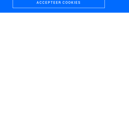
ACCEPTEER COOKIES
OPDRACHTGEVER
PROVINCIE OVERIJSSEL
LOCATIE
PROVINCIE OVERIJSSEL
SCHAAL
S
PERIODE
2026
THEMA