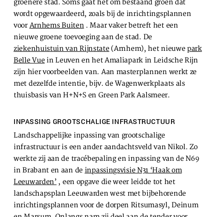
groenere stad. Soms gaat het om bestaand groen dat
wordt opgewaardeerd, zoals bij de inrichtingsplannen
voor
Arnhems Buiten
. Maar vaker betreft het een
nieuwe groene toevoeging aan de stad. De
ziekenhuistuin van Rijnstate
(Arnhem), het nieuwe
park
Belle Vue
in Leuven en het Amaliapark in Leidsche Rijn
zijn hier voorbeelden van. Aan masterplannen werkt ze
met dezelfde intentie, bijv. de Wagenwerkplaats als
thuisbasis van H+N+S en Green Park Aalsmeer.
INPASSING GROOTSCHALIGE INFRASTRUCTUUR
Landschappelijke inpassing van grootschalige
infrastructuur is een ander aandachtsveld van Nikol. Zo
werkte zij aan de tracébepaling en inpassing van de N69
in Brabant en aan de
inpassingsvisie N31 ‘Haak om
Leeuwarden’
, een opgave die weer leidde tot het
landschapsplan Leeuwarden west met bijbehorende
inrichtingsplannen voor de dorpen Ritsumasyl, Deinum