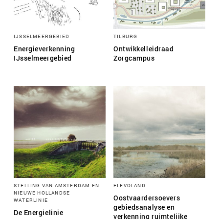
IJSSELMEERGEBIED
TILBURG
Energieverkenning
Ontwikkelleidraad
IJsselmeergebied
Zorgcampus
STELLING VAN AMSTERDAM EN
FLEVOLAND
NIEUWE HOLLANDSE
Oostvaardersoevers
WATERLINIE
gebiedsanalyse en
De Energielinie
verkenning ruimtelijke