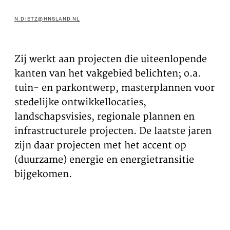
te voeren.
N.DIETZ@HNSLAND.NL
Advertentie cookies
Dit stelt ons in staat om u relevante advertenties te
tonen op websites van derden en apps, zoals
Zij werkt aan projecten die uiteenlopende
Facebook en Instagram. We kunnen deze gegevens
kanten van het vakgebied belichten; o.a.
ook koppelen aan de verschillende apparaten die u
tuin- en parkontwerp, masterplannen voor
gebruikt, evenals gegevens over de advertenties
stedelijke ontwikkellocaties,
verwerken. Dit is om advertentieprestaties te meten
en advertentiefacturering in te schakelen.
landschapsvisies, regionale plannen en
infrastructurele projecten. De laatste jaren
zijn daar projecten met het accent op
HET UITSCHAKELEN VAN BEPAALDE COOKIES KAN ERTOE
LEIDEN DAT GERELATEERDE FUNCTIONALITEIT NIET
(duurzame) energie en energietransitie
MEER CORRECT WERKT. U KUNT UW VOORKEUREN OP ELK
bijgekomen.
MOMENT WIJZIGEN.
MEER INFORMATIE
ACCEPTEER ALLE COOKIES