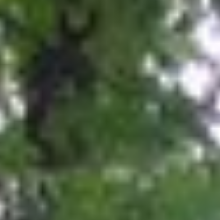
te voeren.
Advertentie cookies
Dit stelt ons in staat om u relevante advertenties te
tonen op websites van derden en apps, zoals
Facebook en Instagram. We kunnen deze gegevens
ook koppelen aan de verschillende apparaten die u
gebruikt, evenals gegevens over de advertenties
verwerken. Dit is om advertentieprestaties te meten
en advertentiefacturering in te schakelen.
HET UITSCHAKELEN VAN BEPAALDE COOKIES KAN ERTOE
LEIDEN DAT GERELATEERDE FUNCTIONALITEIT NIET
MEER CORRECT WERKT. U KUNT UW VOORKEUREN OP ELK
MOMENT WIJZIGEN.
MEER INFORMATIE
ACCEPTEER ALLE COOKIES