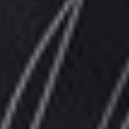
te voeren.
Advertentie cookies
Dit stelt ons in staat om u relevante advertenties te
tonen op websites van derden en apps, zoals
Facebook en Instagram. We kunnen deze gegevens
ook koppelen aan de verschillende apparaten die u
gebruikt, evenals gegevens over de advertenties
verwerken. Dit is om advertentieprestaties te meten
en advertentiefacturering in te schakelen.
HET UITSCHAKELEN VAN BEPAALDE COOKIES KAN ERTOE
LEIDEN DAT GERELATEERDE FUNCTIONALITEIT NIET
MEER CORRECT WERKT. U KUNT UW VOORKEUREN OP ELK
MOMENT WIJZIGEN.
MEER INFORMATIE
ACCEPTEER ALLE COOKIES