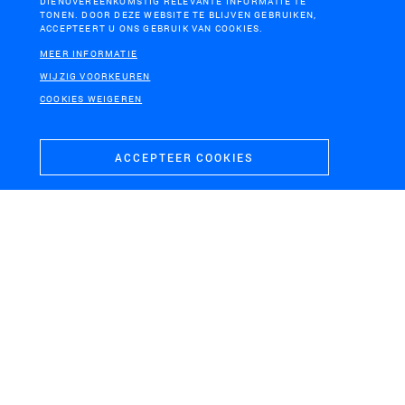
DIENOVEREENKOMSTIG RELEVANTE INFORMATIE TE
TONEN. DOOR DEZE WEBSITE TE BLIJVEN GEBRUIKEN,
ACCEPTEERT U ONS GEBRUIK VAN COOKIES.
MEER INFORMATIE
WIJZIG VOORKEUREN
COOKIES WEIGEREN
ACCEPTEER COOKIES
OPDRACHTGEVER
IABR
LOCATIE
NOORDZEE
SCHAAL