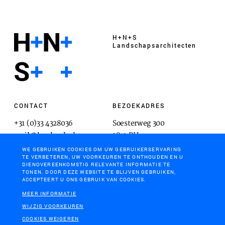
H+N+S
Landschaps­architecten
CONTACT
BEZOEKADRES
+31 (0)33 4328036
Soesterweg 300
mail@hnsland.nl
3812 BH
Amersfoort
WE GEBRUIKEN COOKIES OM UW GEBRUIKERSERVARING
TE VERBETEREN, UW VOORKEUREN TE ONTHOUDEN EN U
DIENOVEREENKOMSTIG RELEVANTE INFORMATIE TE
TONEN. DOOR DEZE WEBSITE TE BLIJVEN GEBRUIKEN,
ACCEPTEERT U ONS GEBRUIK VAN COOKIES.
POSTADRES
MEER INFORMATIE
Postbus 1603
WIJZIG VOORKEUREN
3800 BP
COOKIES WEIGEREN
Amersfoort