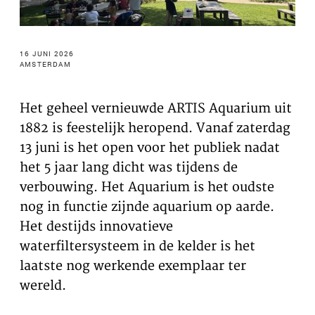
te voeren.
Advertentie cookies
16 JUNI 2026
Dit stelt ons in staat om u relevante advertenties te
AMSTERDAM
tonen op websites van derden en apps, zoals
Facebook en Instagram. We kunnen deze gegevens
Het geheel vernieuwde ARTIS Aquarium uit
ook koppelen aan de verschillende apparaten die u
gebruikt, evenals gegevens over de advertenties
1882 is feestelijk heropend. Vanaf zaterdag
verwerken. Dit is om advertentieprestaties te meten
13 juni is het open voor het publiek nadat
en advertentiefacturering in te schakelen.
het 5 jaar lang dicht was tijdens de
verbouwing. Het Aquarium is het oudste
nog in functie zijnde aquarium op aarde.
HET UITSCHAKELEN VAN BEPAALDE COOKIES KAN ERTOE
LEIDEN DAT GERELATEERDE FUNCTIONALITEIT NIET
Het destijds innovatieve
MEER CORRECT WERKT. U KUNT UW VOORKEUREN OP ELK
MOMENT WIJZIGEN.
waterfiltersysteem in de kelder is het
MEER INFORMATIE
laatste nog werkende exemplaar ter
wereld.
ACCEPTEER ALLE COOKIES