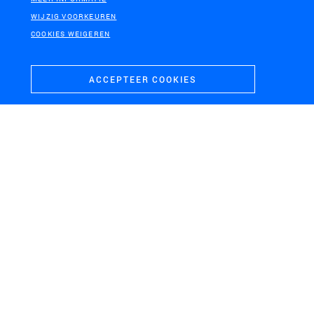
WIJZIG VOORKEUREN
COOKIES WEIGEREN
ACCEPTEER COOKIES
OPDRACHTGEVER
GEMEENTE ELBURG
LOCATIE
ELBURG
SCHAAL
M