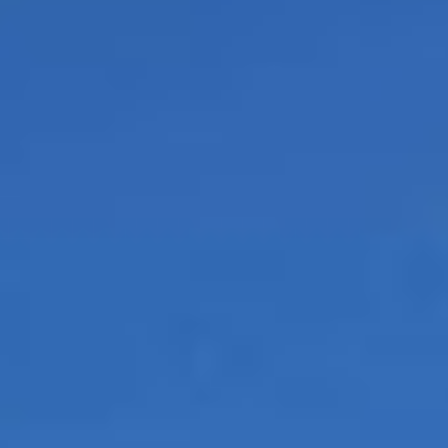
te voeren.
Advertentie cookies
Dit stelt ons in staat om u relevante advertenties te
tonen op websites van derden en apps, zoals
Facebook en Instagram. We kunnen deze gegevens
ook koppelen aan de verschillende apparaten die u
gebruikt, evenals gegevens over de advertenties
verwerken. Dit is om advertentieprestaties te meten
en advertentiefacturering in te schakelen.
HET UITSCHAKELEN VAN BEPAALDE COOKIES KAN ERTOE
LEIDEN DAT GERELATEERDE FUNCTIONALITEIT NIET
MEER CORRECT WERKT. U KUNT UW VOORKEUREN OP ELK
MOMENT WIJZIGEN.
MEER INFORMATIE
ACCEPTEER ALLE COOKIES