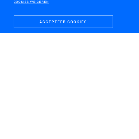
COOKIES WEIGEREN
ACCEPTEER COOKIES
OPDRACHTGEVER
PROVINCIE UTRECHT
LOCATIE
UTRECHTSE HEUVELRUG
SCHAAL
L
PERIODE