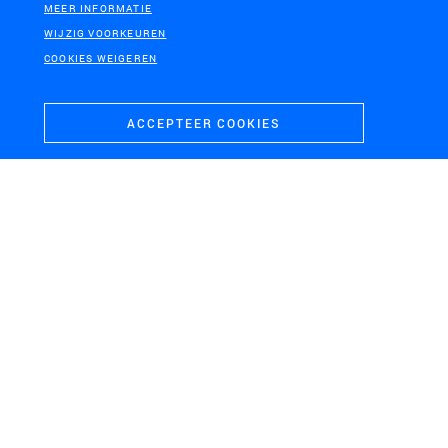
Wagenwerkplaats
MEER INFORMATIE
WIJZIG VOORKEUREN
COOKIES WEIGEREN
ACCEPTEER COOKIES
KRIMPENERWAARD
Strategische Visie Krimpenerwaard