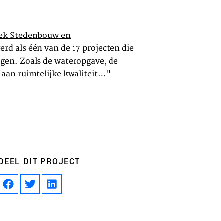
oek Stedenbouw en
erd als één van de 17 projecten die
gen. Zoals de wateropgave, de
 aan ruimtelijke kwaliteit…"
en
m inhoud van websites van derden,
 te sluiten. Als u dit uitschakelt, kan
DEEL DIT PROJECT
liteit van de website worden
ies
u relevante advertenties te tonen op