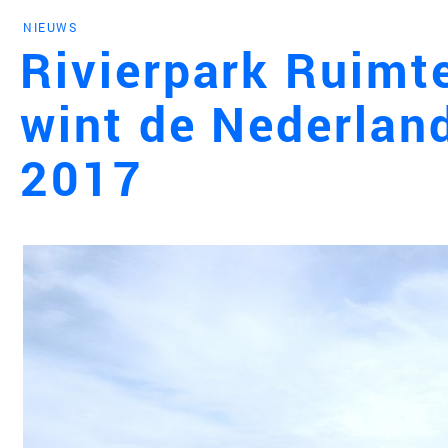
NIEUWS
Engl
Rivierpark Ruimt
wint de Nederlan
HOME
2017
PROJ
WERK
VISIE
NIEU