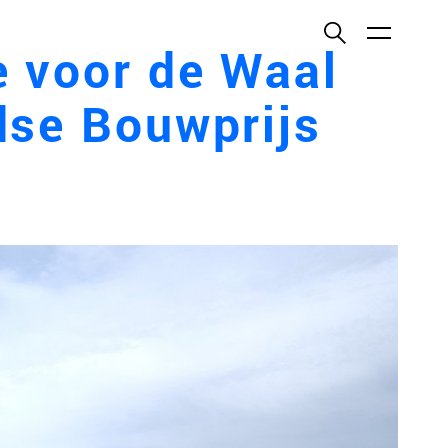
ish
e voor de Waal
dse Bouwprijs
ECTEN
VELDEN
WS