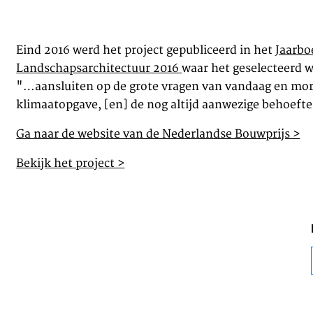
Eind 2016 werd het project gepubliceerd in het
Jaarb
Landschapsarchitectuur 2016
waar het geselecteerd w
"…aansluiten op de grote vragen van vandaag en mor
klimaatopgave, [en] de nog altijd aanwezige behoefte
Ga naar de website van de Nederlandse Bouwprijs >
Bekijk het project >
Cookies van derd
 functioneren
Dit maakt het mogelijk o
 uitzetten.
zoals YouTube en Vimeo, in
een deel van de functiona
uitgeschakeld.
Advertentie cook
 websites te
Dit stelt ons in staat om 