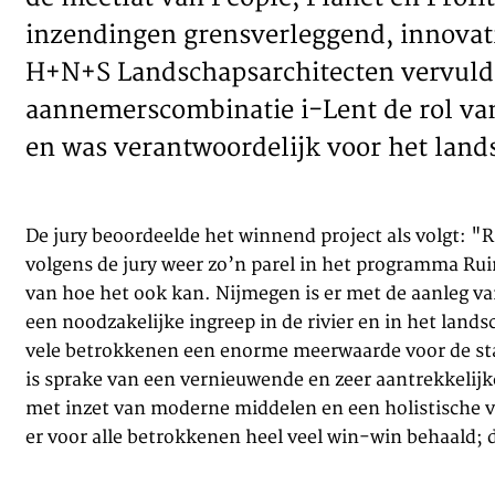
inzendingen grensverleggend, innovati
H+N+S Landschapsarchitecten vervuld
aannemerscombinatie i-Lent de rol van
en was verantwoordelijk voor het lan
De jury beoordeelde het winnend project als volgt: "R
volgens de jury weer zo’n parel in het programma Rui
van hoe het ook kan. Nijmegen is er met de aanleg va
een noodzakelijke ingreep in de rivier en in het la
vele betrokkenen een enorme meerwaarde voor de st
is sprake van een vernieuwende en zeer aantrekkelij
met inzet van moderne middelen en een holistische vi
er voor alle betrokkenen heel veel win-win behaald; d