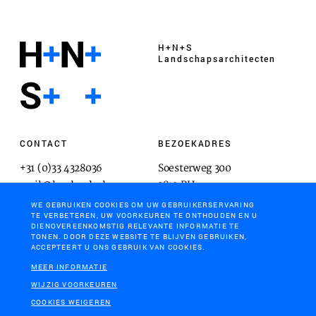
H+N+S
Landschaps­architecten
CONTACT
BEZOEKADRES
+31 (0)33 4328036
Soesterweg 300
mail@hnsland.nl
3812 BH
Amersfoort
WE GEBRUIKEN COOKIES OM UW GEBRUIKERSERVARING
TE VERBETEREN, UW VOORKEUREN TE ONTHOUDEN EN U
DIENOVEREENKOMSTIG RELEVANTE INFORMATIE TE
TONEN. DOOR DEZE WEBSITE TE BLIJVEN GEBRUIKEN,
ACCEPTEERT U ONS GEBRUIK VAN COOKIES.
POSTADRES
MEER INFORMATIE
Postbus 1603
WIJZIG VOORKEUREN
3800 BP
COOKIES WEIGEREN
Amersfoort