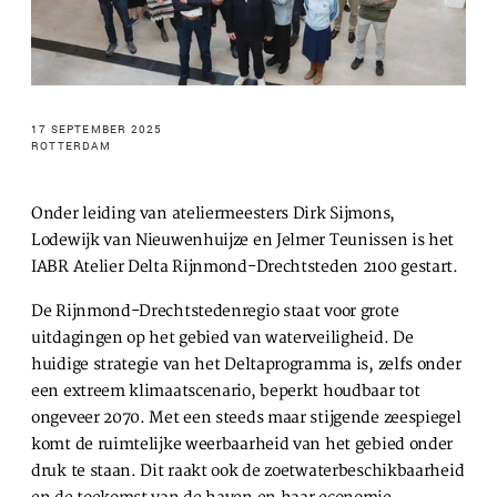
te voeren.
Advertentie cookies
Dit stelt ons in staat om u relevante advertenties te
tonen op websites van derden en apps, zoals
17 SEPTEMBER 2025
Facebook en Instagram. We kunnen deze gegevens
ROTTERDAM
ook koppelen aan de verschillende apparaten die u
gebruikt, evenals gegevens over de advertenties
Onder leiding van ateliermeesters Dirk Sijmons,
verwerken. Dit is om advertentieprestaties te meten
Lodewijk van Nieuwenhuijze en Jelmer Teunissen is het
en advertentiefacturering in te schakelen.
IABR Atelier Delta Rijnmond-Drechtsteden 2100 gestart.
De Rijnmond-Drechtstedenregio staat voor grote
HET UITSCHAKELEN VAN BEPAALDE COOKIES KAN ERTOE
uitdagingen op het gebied van waterveiligheid. De
LEIDEN DAT GERELATEERDE FUNCTIONALITEIT NIET
MEER CORRECT WERKT. U KUNT UW VOORKEUREN OP ELK
huidige strategie van het Deltaprogramma is, zelfs onder
MOMENT WIJZIGEN.
een extreem klimaatscenario, beperkt houdbaar tot
MEER INFORMATIE
ongeveer 2070. Met een steeds maar stijgende zeespiegel
komt de ruimtelijke weerbaarheid van het gebied onder
druk te staan. Dit raakt ook de zoetwaterbeschikbaarheid
ACCEPTEER ALLE COOKIES