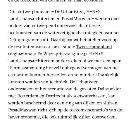
en de toekomst van de haven en haar economie.
SLA VOORKEUREN OP
Drie ontwerpbureaus – De Urbanisten, H+N+S
Landschapsarchitecten en PosadMaxwan – werken door
middel van ontwerpend onderzoek de uiterste
hoekpunten van de waterveiligheidsstrategieën van het
Deltaprogramma uit. Daarbij bouwt het atelier voort op
de resultaten van o.a. onze studie
Tweestromenland
(regiowinnaar Eo Wijersprijsvraag 2023). H+N+S
Landschapsarchitecten onderzoeken of we met een open
Rijnmaasmonding het zelf ophogend vermogen van het
estuarium kunnen herstellen en zo minder afhankelijk
kunnen worden van techniek. De Urbanisten
onderzoeken of het scenario van de gesloten Deltapolder,
met Rotterdam en Dordrecht als zoetwaterbassin, kan
worden beschermd door een ring van dijken en sluizen.
PosadMaxwan richt zich op de toekomstscenario’s van de
haveneconomie, die ook ruimtelijk zullen doorwerken.