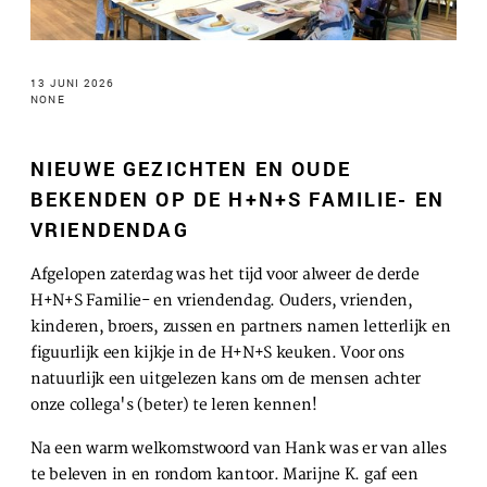
te voeren.
Advertentie cookies
13 JUNI 2026
Dit stelt ons in staat om u relevante advertenties te
NONE
tonen op websites van derden en apps, zoals
Facebook en Instagram. We kunnen deze gegevens
NIEUWE GEZICHTEN EN OUDE
ook koppelen aan de verschillende apparaten die u
gebruikt, evenals gegevens over de advertenties
BEKENDEN OP DE H+N+S FAMILIE- EN
verwerken. Dit is om advertentieprestaties te meten
VRIENDENDAG
en advertentiefacturering in te schakelen.
Afgelopen zaterdag was het tijd voor alweer de derde
H+N+S Familie- en vriendendag. Ouders, vrienden,
HET UITSCHAKELEN VAN BEPAALDE COOKIES KAN ERTOE
kinderen, broers, zussen en partners namen letterlijk en
LEIDEN DAT GERELATEERDE FUNCTIONALITEIT NIET
MEER CORRECT WERKT. U KUNT UW VOORKEUREN OP ELK
figuurlijk een kijkje in de H+N+S keuken. Voor ons
MOMENT WIJZIGEN.
natuurlijk een uitgelezen kans om de mensen achter
MEER INFORMATIE
onze collega's (beter) te leren kennen!
Na een warm welkomstwoord van Hank was er van alles
ACCEPTEER ALLE COOKIES
te beleven in en rondom kantoor. Marijne K. gaf een