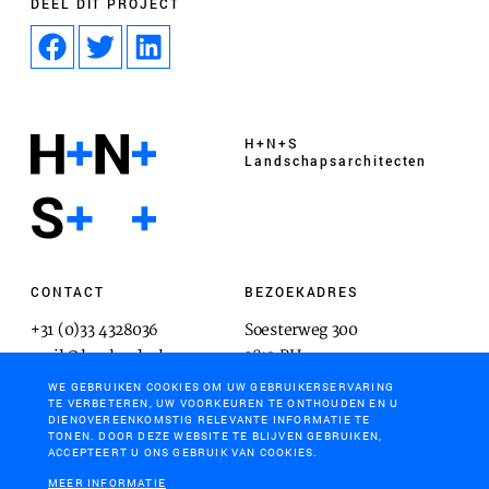
DEEL DIT PROJECT
H+N+S
Landschaps­architecten
CONTACT
BEZOEKADRES
+31 (0)33 4328036
Soesterweg 300
mail@hnsland.nl
3812 BH
Amersfoort
WE GEBRUIKEN COOKIES OM UW GEBRUIKERSERVARING
TE VERBETEREN, UW VOORKEUREN TE ONTHOUDEN EN U
DIENOVEREENKOMSTIG RELEVANTE INFORMATIE TE
TONEN. DOOR DEZE WEBSITE TE BLIJVEN GEBRUIKEN,
ACCEPTEERT U ONS GEBRUIK VAN COOKIES.
POSTADRES
MEER INFORMATIE