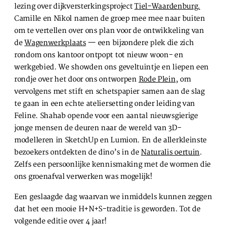
lezing over dijkversterkingsproject
Tiel-Waardenburg.
Camille en Nikol namen de groep mee mee naar buiten
SLA VOORKEUREN OP
om te vertellen over ons plan voor de ontwikkeling van
de
Wagenwerkplaats
— een bijzondere plek die zich
rondom ons kantoor ontpopt tot nieuw woon- en
werkgebied. We showden ons geveltuintje en liepen een
rondje over het door ons ontworpen
Rode Plein
, om
vervolgens met stift en schetspapier samen aan de slag
te gaan in een echte ateliersetting onder leiding van
Feline. Shahab opende voor een aantal nieuwsgierige
jonge mensen de deuren naar de wereld van 3D-
modelleren in SketchUp en Lumion. En de allerkleinste
bezoekers ontdekten de dino’s in de
Naturalis oertuin
.
Zelfs een persoonlijke kennismaking met de wormen die
ons groenafval verwerken was mogelijk!
Een geslaagde dag waarvan we inmiddels kunnen zeggen
dat het een mooie H+N+S-traditie is geworden. Tot de
volgende editie over 4 jaar!