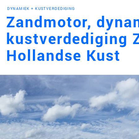
DYNAMIEK + KUSTVERDEDIGING
Engl
Zandmotor, dyna
kustverdediging 
HOME
Hollandse Kust
PROJ
WERK
VISIE
NIEU