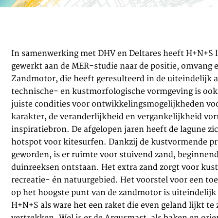
In samenwerking met DHV en Deltares heeft H+N+S l
gewerkt aan de MER-studie naar de positie, omvang e
Zandmotor, die heeft geresulteerd in de uiteindelijk
technische- en kustmorfologische vormgeving is ook
juiste condities voor ontwikkelingsmogelijkheden voor
karakter, de veranderlijkheid en vergankelijkheid vo
inspiratiebron. De afgelopen jaren heeft de lagune z
hotspot voor kitesurfen. Dankzij de kustvormende pro
geworden, is er ruimte voor stuivend zand, beginnend
duinreeksen ontstaan. Het extra zand zorgt voor kus
recreatie- én natuurgebied. Het voorstel voor een toeg
op het hoogste punt van de zandmotor is uiteindelijk 
H+N+S als ware het een raket die even geland lijkt te 
vertrekken. Wel is er de Argusmast, als baken en orie