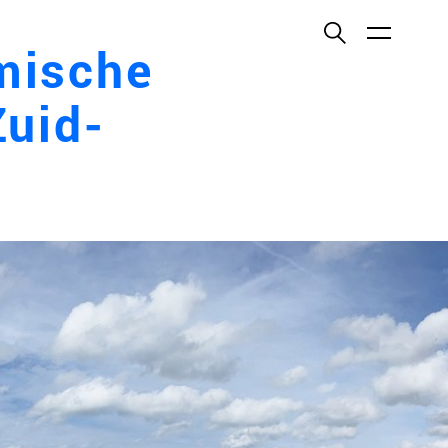
ish
mische
Zuid-
ECTEN
VELDEN
WS