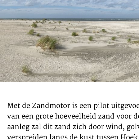
TEAM
CONT
Met de Zandmotor is een pilot uitgev
van een grote hoeveelheid zand voor d
aanleg zal dit zand zich door wind, go
verspreiden langs de kust tussen Hoek