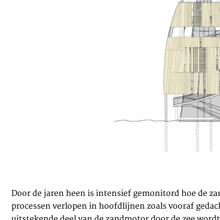
Door de jaren heen is intensief gemonitord hoe de z
processen verlopen in hoofdlijnen zoals vooraf geda
uitstekende deel van de zandmotor door de zee wordt a