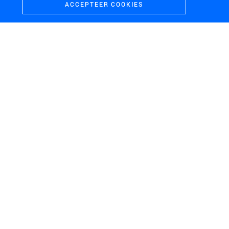
ACCEPTEER COOKIES
OPDRACHTGEVER
STAATSBOSBEHEER
LOCATIE
LELYSTAD
SCHAAL
M
PERIODE
2015
THEMA