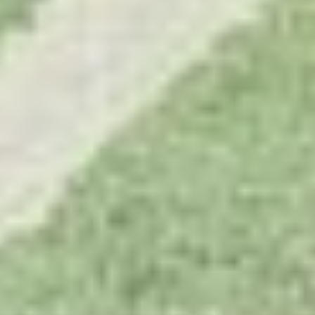
te voeren.
Advertentie cookies
Dit stelt ons in staat om u relevante advertenties te
tonen op websites van derden en apps, zoals
Facebook en Instagram. We kunnen deze gegevens
ook koppelen aan de verschillende apparaten die u
gebruikt, evenals gegevens over de advertenties
verwerken. Dit is om advertentieprestaties te meten
en advertentiefacturering in te schakelen.
HET UITSCHAKELEN VAN BEPAALDE COOKIES KAN ERTOE
LEIDEN DAT GERELATEERDE FUNCTIONALITEIT NIET
MEER CORRECT WERKT. U KUNT UW VOORKEUREN OP ELK
MOMENT WIJZIGEN.
MEER INFORMATIE
ACCEPTEER ALLE COOKIES