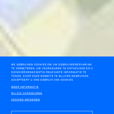
WE GEBRUIKEN COOKIES OM UW GEBRUIKERSERVARING
TE VERBETEREN, UW VOORKEUREN TE ONTHOUDEN EN U
DIENOVEREENKOMSTIG RELEVANTE INFORMATIE TE
TONEN. DOOR DEZE WEBSITE TE BLIJVEN GEBRUIKEN,
ACCEPTEERT U ONS GEBRUIK VAN COOKIES.
MEER INFORMATIE
WIJZIG VOORKEUREN
COOKIES WEIGEREN