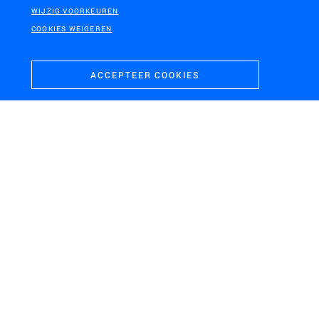
WIJZIG VOORKEUREN
COOKIES WEIGEREN
ACCEPTEER COOKIES
PROVINCIE NOORD BRABANT
IJSSELMEERGEBIED
Perspectieven voor een
Energieverkenning
watergevormde Naad van
IJsselmeergebied
Brabant