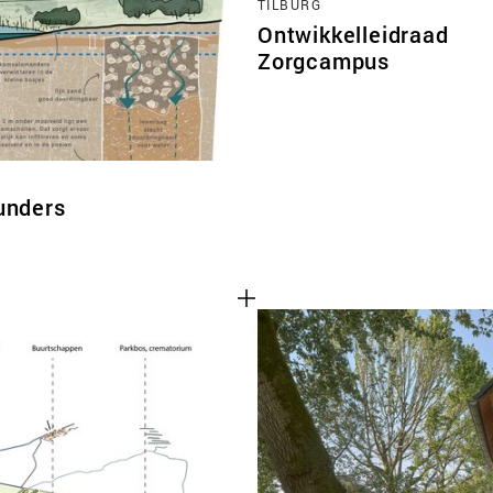
TILBURG
Ontwikkelleidraad
Zorgcampus
unders