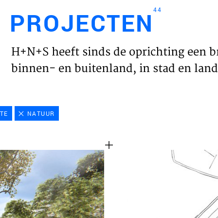
44
PROJECTEN
Engl
H+N+S heeft sinds de oprichting een b
HOME
binnen- en buitenland, in stad en land 
PROJ
TE
NATUUR
WERK
VISIE
NIEU