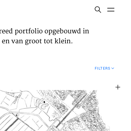
ish
reed portfolio opgebouwd in
en van groot tot klein.
ECTEN
FILTERS
VELDEN
WS