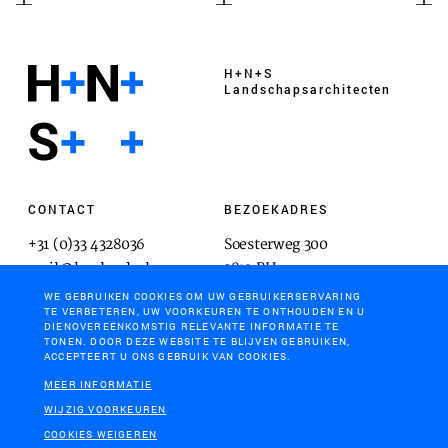
H+N+S
Landschaps­architecten
CONTACT
BEZOEKADRES
+31 (0)33 4328036
Soesterweg 300
mail@hnsland.nl
3812 BH
Amersfoort
WE GEBRUIKEN COOKIES OM UW GEBRUIKERSERVARING
TE VERBETEREN, UW VOORKEUREN TE ONTHOUDEN EN U
DIENOVEREENKOMSTIG RELEVANTE INFORMATIE TE
TONEN. DOOR DEZE WEBSITE TE BLIJVEN GEBRUIKEN,
ACCEPTEERT U ONS GEBRUIK VAN COOKIES.
POSTADRES
MEER INFORMATIE
Postbus 1603
WIJZIG VOORKEUREN
3800 BP
COOKIES WEIGEREN
Amersfoort