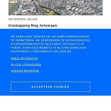
ANTWERPEN, BELGIË
Overkapping Ring Antwerpen
WE GEBRUIKEN COOKIES OM UW GEBRUIKERSERVARING
TE VERBETEREN, UW VOORKEUREN TE ONTHOUDEN EN U
DIENOVEREENKOMSTIG RELEVANTE INFORMATIE TE
TONEN. DOOR DEZE WEBSITE TE BLIJVEN GEBRUIKEN,
ACCEPTEERT U ONS GEBRUIK VAN COOKIES.
MEER INFORMATIE
WIJZIG VOORKEUREN
COOKIES WEIGEREN
ACCEPTEER COOKIES
PROVINCIE ZUID-HOLLAND
Dijkenvisie Zuid-Holland