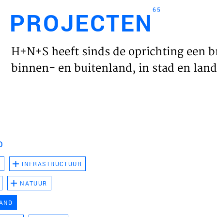
65
PROJECTEN
Engl
H+N+S heeft sinds de oprichting een b
HOME
binnen- en buitenland, in stad en land 
PROJ
WERK
D
VISIE
D
INFRASTRUCTUUR
NATUUR
NIEU
LAND