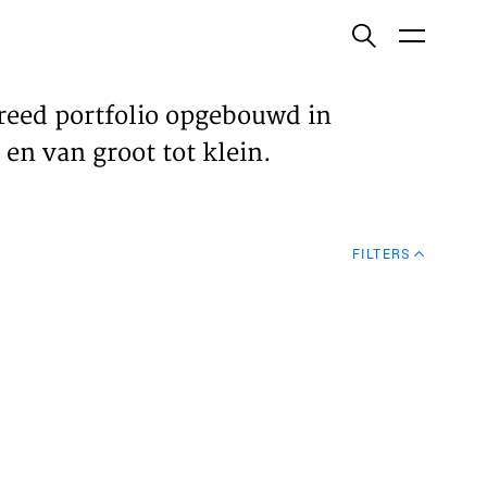
ish
reed portfolio opgebouwd in
en van groot tot klein.
ECTEN
FILTERS
VELDEN
WS