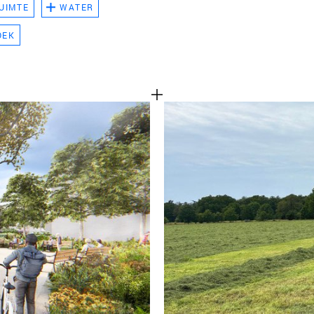
UIMTE
WATER
TEAM
OEK
CONT