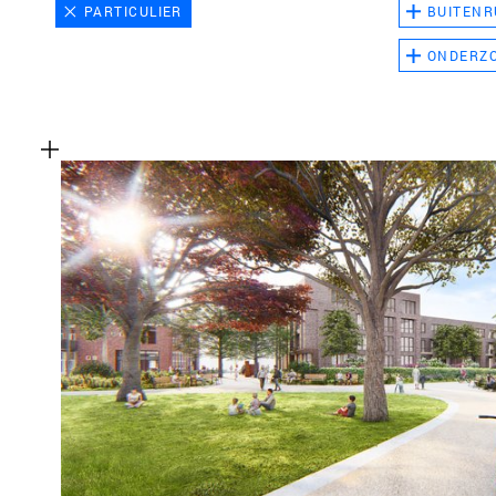
PARTICULIER
BUITENR
ONDERZ