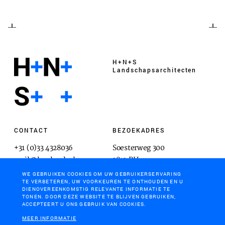
H+N+S
Landschaps­architecten
CONTACT
BEZOEKADRES
+31 (0)33 4328036
Soesterweg 300
mail@hnsland.nl
3812 BH
Amersfoort
WE GEBRUIKEN COOKIES OM UW GEBRUIKERSERVARING
TE VERBETEREN, UW VOORKEUREN TE ONTHOUDEN EN U
DIENOVEREENKOMSTIG RELEVANTE INFORMATIE TE
TONEN. DOOR DEZE WEBSITE TE BLIJVEN GEBRUIKEN,
ACCEPTEERT U ONS GEBRUIK VAN COOKIES.
POSTADRES
MEER INFORMATIE
Postbus 1603