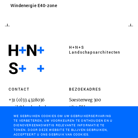
Windenergie E40-zone
H+N+S
Landschaps­architecten
CONTACT
BEZOEKADRES
+31 (0)33 4328036
Soesterweg 300
mail@hnsland.nl
3812 BH
Amersfoort
WE GEBRUIKEN COOKIES OM UW GEBRUIKERSERVARING
TE VERBETEREN, UW VOORKEUREN TE ONTHOUDEN EN U
DIENOVEREENKOMSTIG RELEVANTE INFORMATIE TE
TONEN. DOOR DEZE WEBSITE TE BLIJVEN GEBRUIKEN,
ACCEPTEERT U ONS GEBRUIK VAN COOKIES.
POSTADRES