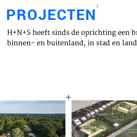
2
PROJECTEN
Engl
H+N+S heeft sinds de oprichting een b
HOME
binnen- en buitenland, in stad en land 
PROJ
WERK
VISIE
NIEU