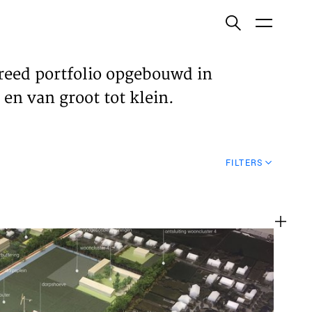
ish
reed portfolio opgebouwd in
en van groot tot klein.
ECTEN
FILTERS
VELDEN
WS