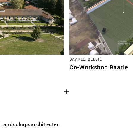
TEAM
CONT
Cookies van derd
BAARLE, BELGIË
 functioneren
Dit maakt het mogelijk o
Co-Workshop Baarle
 uitzetten.
zoals YouTube en Vimeo, in
een deel van de functiona
uitgeschakeld.
Advertentie cook
 websites te
Dit stelt ons in staat om 
iem analyses van
websites van derden en a
Landschaps­architecten
kunnen deze gegevens ook