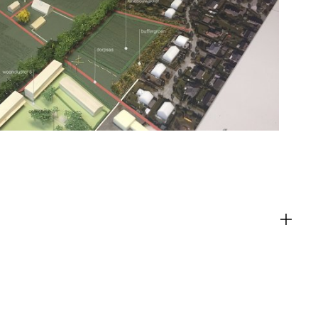
ACT
en
m inhoud van websites van derden,
 te sluiten. Als u dit uitschakelt, kan
liteit van de website worden
ies
u relevante advertenties te tonen op
pps, zoals Facebook en Instagram. We
 koppelen aan de verschillende