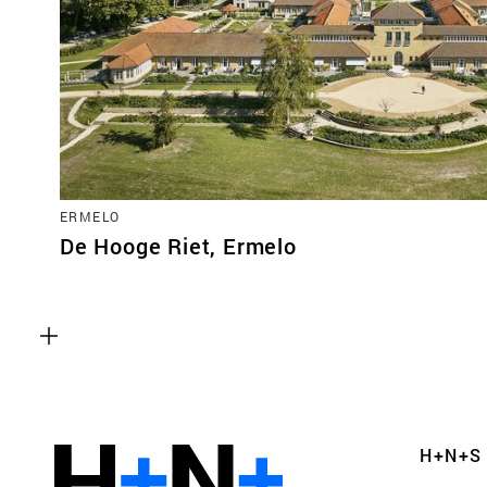
Functionele cookies
ERMELO
Deze cookies zijn noodzakelijk voor het correct
De Hooge Riet, Ermelo
van de website. Let op, deze cookies kun je niet
Analyse cookies
Dit stelt ons in staat om de prestaties van onze
controleren en te verbeteren, evenals om anon
H+N+S
gebruikerservaringen uit te voeren.