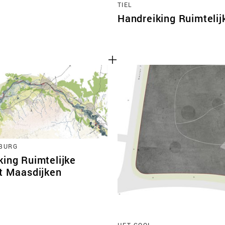
TIEL
Handreiking Ruimtelijk
BURG
king Ruimtelijke
it Maasdijken
HET GOOI