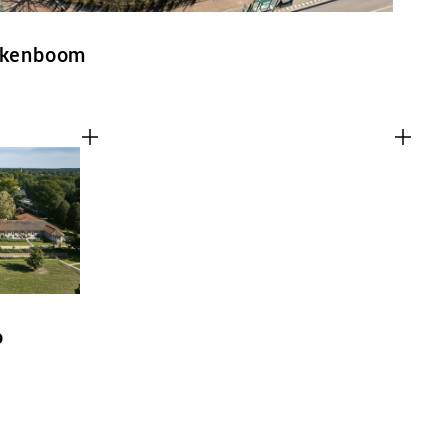
Eikenboom
o