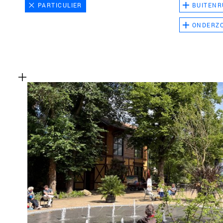
PARTICULIER
BUITENR
ONDERZ