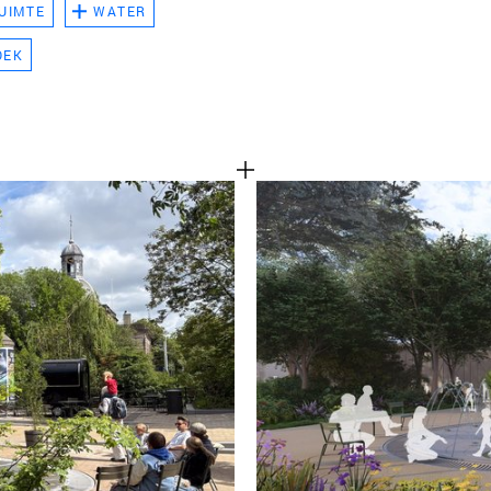
UIMTE
WATER
TEAM
OEK
CONT