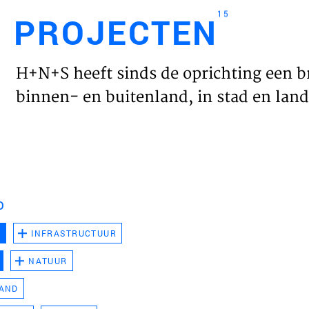
15
PROJECTEN
Engl
H+N+S heeft sinds de oprichting een b
HOME
binnen- en buitenland, in stad en land 
PROJ
WERK
D
VISIE
D
INFRASTRUCTUUR
NATUUR
NIEU
LAND