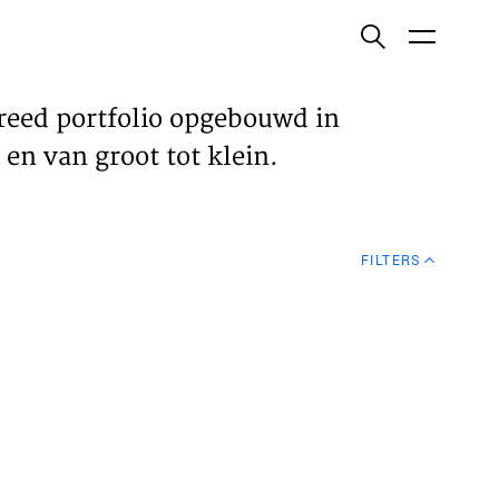
ish
reed portfolio opgebouwd in
en van groot tot klein.
ECTEN
FILTERS
VELDEN
WS