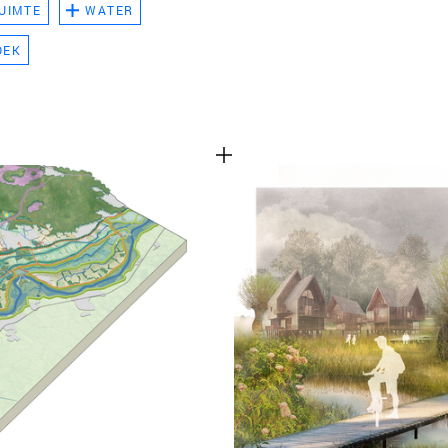
UIMTE
WATER
TEAM
OEK
CONT