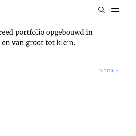
ish
reed portfolio opgebouwd in
en van groot tot klein.
ECTEN
FILTERS
VELDEN
WS