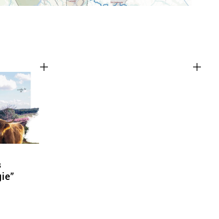
s
ie”