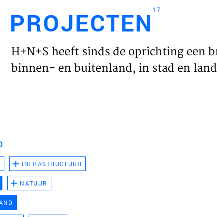
17
PROJECTEN
Engl
H+N+S heeft sinds de oprichting een b
HOME
binnen- en buitenland, in stad en land 
PROJ
WERK
D
VISIE
D
INFRASTRUCTUUR
NATUUR
NIEU
LAND