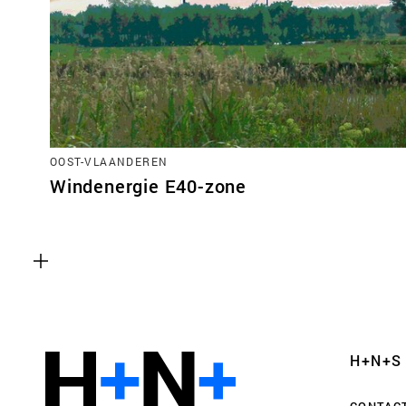
Functionele cookies
OOST-VLAANDEREN
Deze cookies zijn noodzakelijk voor het correct
Windenergie E40-zone
van de website. Let op, deze cookies kun je niet
Analyse cookies
Dit stelt ons in staat om de prestaties van onze
controleren en te verbeteren, evenals om anon
H+N+S
gebruikerservaringen uit te voeren.
CONTAC