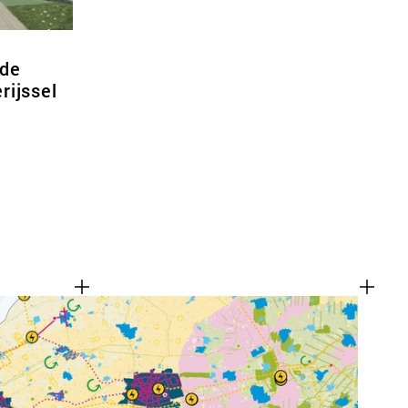
 de
rijssel