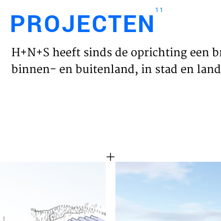
11
PROJECTEN
Engl
H+N+S heeft sinds de oprichting een b
HOME
binnen- en buitenland, in stad en land 
PROJ
WERK
VISIE
NIEU