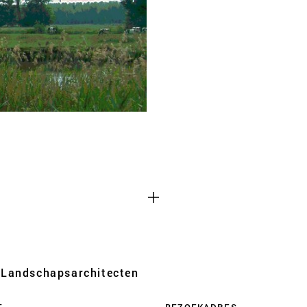
Cookies van derd
 functioneren
Dit maakt het mogelijk o
 uitzetten.
zoals YouTube en Vimeo, in
een deel van de functiona
uitgeschakeld.
Advertentie cook
 websites te
Dit stelt ons in staat om 
iem analyses van
websites van derden en a
Landschaps­architecten
kunnen deze gegevens ook
apparaten die u gebruikt,
T
BEZOEKADRES