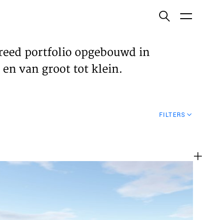
ish
reed portfolio opgebouwd in
en van groot tot klein.
ECTEN
FILTERS
VELDEN
WS