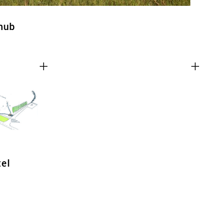
hub
tel