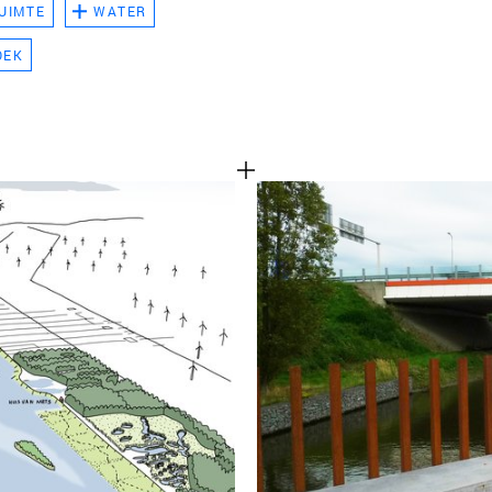
UIMTE
WATER
TEAM
OEK
CONT