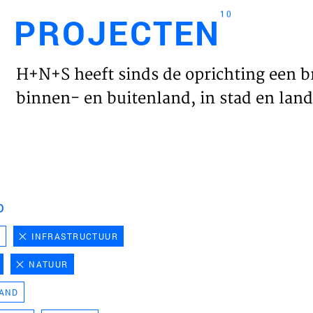
10
PROJECTEN
Engl
H+N+S heeft sinds de oprichting een b
HOME
binnen- en buitenland, in stad en land 
PROJ
WERK
D
VISIE
D
INFRASTRUCTUUR
NATUUR
NIEU
LAND