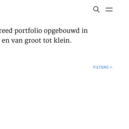
ish
reed portfolio opgebouwd in
en van groot tot klein.
ECTEN
FILTERS
VELDEN
WS