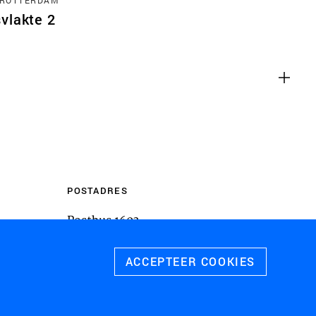
m inhoud van websites van derden,
vlakte 2
 te sluiten. Als u dit uitschakelt, kan
liteit van de website worden
ies
u relevante advertenties te tonen op
pps, zoals Facebook en Instagram. We
 koppelen aan de verschillende
 evenals gegevens over de advertenties
POSTADRES
rtentieprestaties te meten en
Postbus 1603
 te schakelen.
3800 BP
Amersfoort
ACCEPTEER COOKIES
 ALLE COOKIES
SLA VOORKEUREN OP