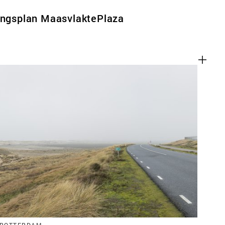
tingsplan MaasvlaktePlaza
en
 ROTTERDAM