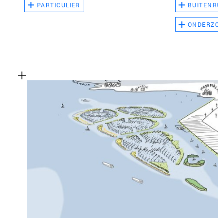
PARTICULIER
BUITENR
ONDERZ