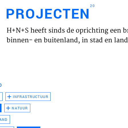
20
PROJECTEN
Engl
H+N+S heeft sinds de oprichting een b
HOME
binnen- en buitenland, in stad en land 
PROJ
WERK
D
VISIE
D
INFRASTRUCTUUR
NATUUR
NIEU
LAND