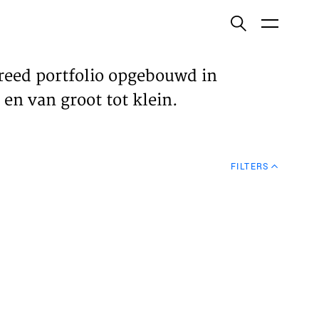
ish
reed portfolio opgebouwd in
en van groot tot klein.
ECTEN
FILTERS
VELDEN
WS