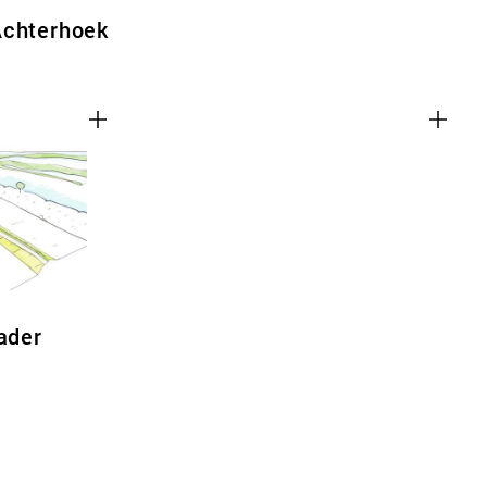
Achterhoek
ader