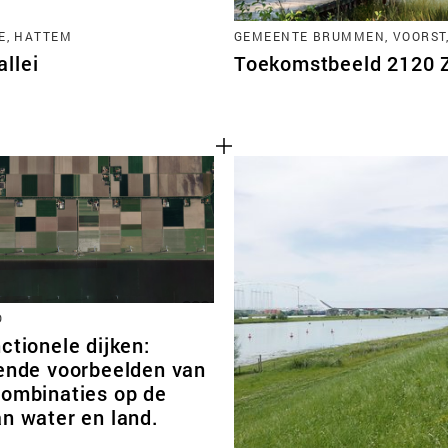
E, HATTEM
GEMEENTE BRUMMEN, VOORST
llei
Toekomstbeeld 2120 Zu
D
ctionele dijken:
rende voorbeelden van
combinaties op de
n water en land.