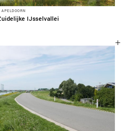
, APELDOORN
idelijke IJsselvallei