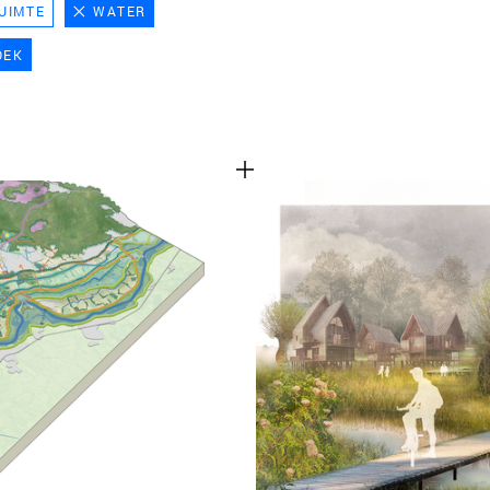
UIMTE
WATER
TEAM
OEK
CONT