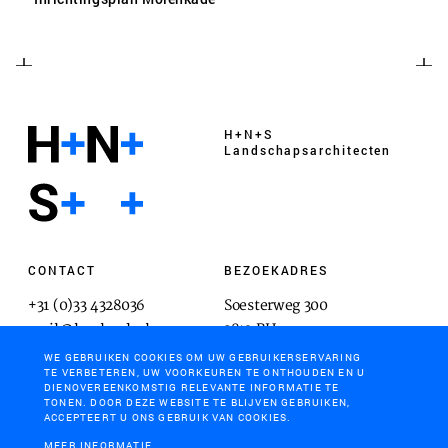
H+N+S
Landschaps­architecten
CONTACT
BEZOEKADRES
+31 (0)33 4328036
Soesterweg 300
mail@hnsland.nl
3812 BH
Amersfoort
WE GEBRUIKEN COOKIES OM UW GEBRUIKERSERVARING
TE VERBETEREN, UW VOORKEUREN TE ONTHOUDEN EN U
DIENOVEREENKOMSTIG RELEVANTE INFORMATIE TE
TONEN. DOOR DEZE WEBSITE TE BLIJVEN GEBRUIKEN,
ACCEPTEERT U ONS GEBRUIK VAN COOKIES.
POSTADRES
MEER INFORMATIE