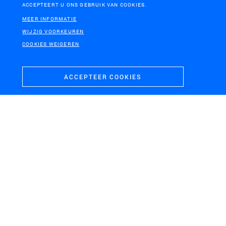
ACCEPTEERT U ONS GEBRUIK VAN COOKIES.
MEER INFORMATIE
TERSCHELLING
ERMELO
WIJZIG VOORKEUREN
Bunkerstelling en
De Hooge Riet, Ermelo
COOKIES WEIGEREN
duinhotel Formerum
ACCEPTEER COOKIES
GEMEENTE VLISSINGEN
Visie Stadslandgoed Nieuwerve