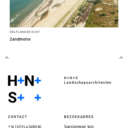
DELFLANDSE KUST
Zandmotor
H+N+S
Landschaps­architecten
CONTACT
BEZOEKADRES
+31 (0)33 4328036
Soesterweg 300