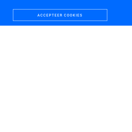
ACCEPTEER COOKIES
HOOFDDORP
Landartpark Buitenschot