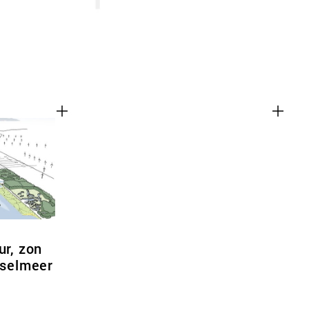
ur, zon
sselmeer