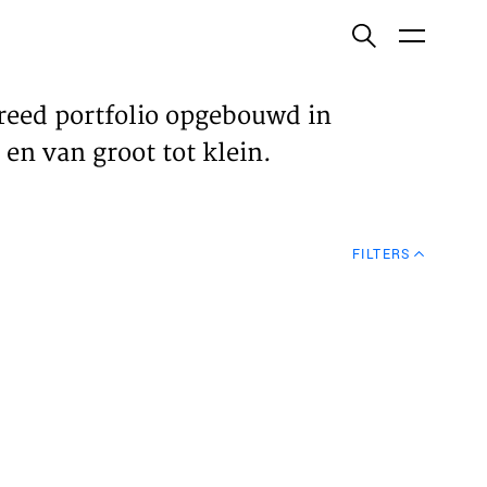
ish
reed portfolio opgebouwd in
en van groot tot klein.
ECTEN
FILTERS
VELDEN
WS