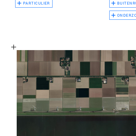
PARTICULIER
BUITENR
ONDERZ