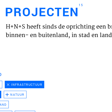
15
PROJECTEN
Engl
H+N+S heeft sinds de oprichting een b
HOME
binnen- en buitenland, in stad en land 
PROJ
WERK
D
VISIE
D
INFRASTRUCTUUR
NATUUR
NIEU
LAND