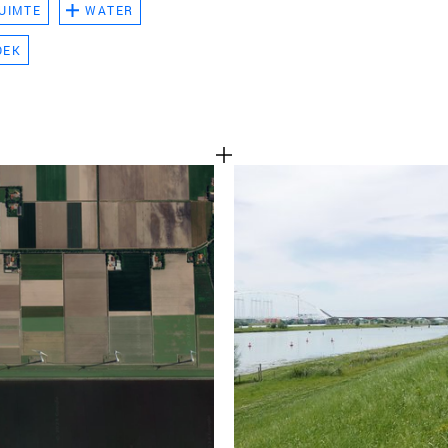
UIMTE
WATER
TEAM
OEK
CONT