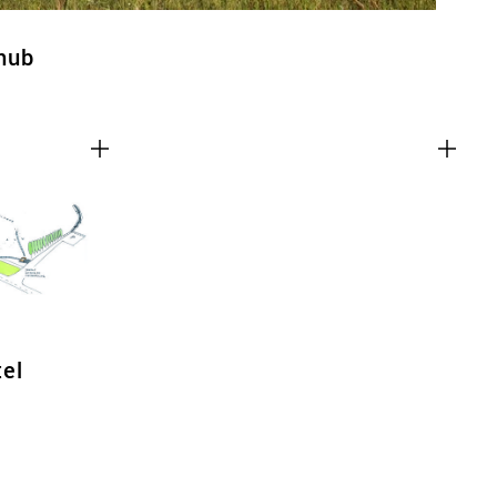
hub
tel