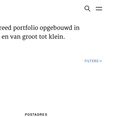
ish
reed portfolio opgebouwd in
en van groot tot klein.
ECTEN
FILTERS
VELDEN
WS
POSTADRES