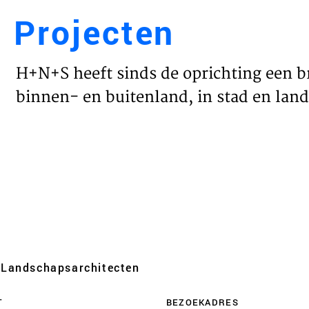
Projecten
Engl
H+N+S heeft sinds de oprichting een b
HOME
binnen- en buitenland, in stad en land 
PROJ
WERK
VISIE
Landschaps­architecten
NIEU
T
BEZOEKADRES