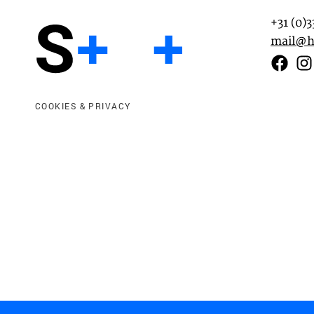
+31 (0)
mail@h
Functionele cookies
Deze cookies zijn noodzakelijk voor het correct
COOKIES & PRIVACY
van de website. Let op, deze cookies kun je niet
Analyse cookies
Dit stelt ons in staat om de prestaties van onze
controleren en te verbeteren, evenals om anon
gebruikerservaringen uit te voeren.