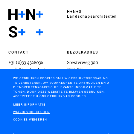
H+N+S
Landschaps­architecten
CONTACT
BEZOEKADRES
+31 (0)33 4328036
Soesterweg 300
mail@hnsland.nl
3812 BH
Amersfoort
WE GEBRUIKEN COOKIES OM UW GEBRUIKERSERVARING
TE VERBETEREN, UW VOORKEUREN TE ONTHOUDEN EN U
DIENOVEREENKOMSTIG RELEVANTE INFORMATIE TE
TONEN. DOOR DEZE WEBSITE TE BLIJVEN GEBRUIKEN,
ACCEPTEERT U ONS GEBRUIK VAN COOKIES.
POSTADRES
MEER INFORMATIE
Postbus 1603
WIJZIG VOORKEUREN
3800 BP
COOKIES WEIGEREN
Amersfoort