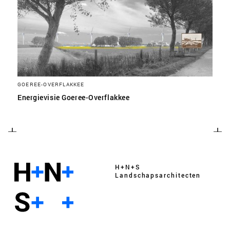
GOEREE-OVERFLAKKEE
Energievisie Goeree-Overflakkee
H+N+S
Landschaps­architecten