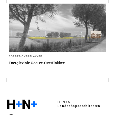
GOEREE-OVERFLAKKEE
Energievisie Goeree-Overflakkee
H+N+S
Landschaps­architecten