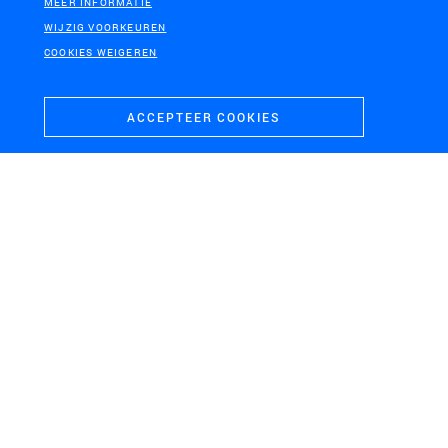
MEER INFORMATIE
WIJZIG VOORKEUREN
COOKIES WEIGEREN
ACCEPTEER COOKIES
NEW ORLEANS, VERENIGDE STATEN
Derde Dutch Dialogues New Orleans