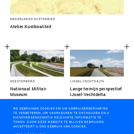
NEDERLANDS KUSTGEBIED
Atelier Kustkwaliteit
SOESTERBERG
IJSSEL-VECHTDELTA
Nationaal Militair
Lange termijn perspectief
Museum
IJssel-Vechtdelta
WE GEBRUIKEN COOKIES OM UW GEBRUIKERSERVARING
TE VERBETEREN, UW VOORKEUREN TE ONTHOUDEN EN U
DIENOVEREENKOMSTIG RELEVANTE INFORMATIE TE
TONEN. DOOR DEZE WEBSITE TE BLIJVEN GEBRUIKEN,
ACCEPTEERT U ONS GEBRUIK VAN COOKIES.