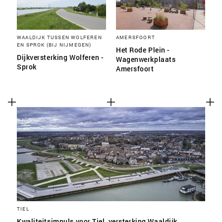
WAALDIJK TUSSEN WOLFEREN
AMERSFOORT
EN SPROK (BIJ NIJMEGEN)
Het Rode Plein -
Dijkversterking Wolferen -
Wagenwerkplaats
Sprok
Amersfoort
TIEL
Kwaliteitsimpuls voor Tiel, versterking Waaldijk