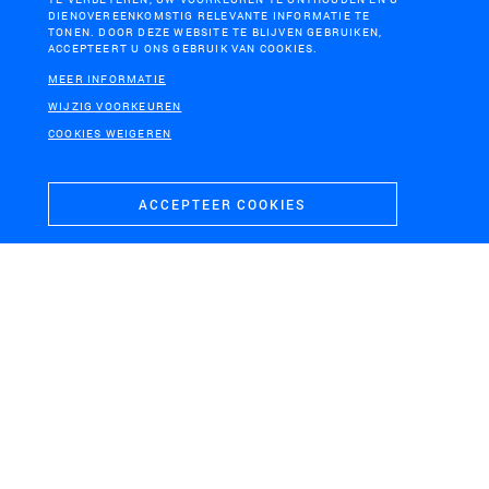
DIENOVEREENKOMSTIG RELEVANTE INFORMATIE TE
MAASVLAKTE, ROTTERDAM
TONEN. DOOR DEZE WEBSITE TE BLIJVEN GEBRUIKEN,
ACCEPTEERT U ONS GEBRUIK VAN COOKIES.
Masterplan en inrichtingsplan MaasvlaktePlaza
MEER INFORMATIE
WIJZIG VOORKEUREN
COOKIES WEIGEREN
ACCEPTEER COOKIES
HET NATIONALE PARK DE HOGE VELUWE
Dienstgebouw NP De Hoge Veluwe