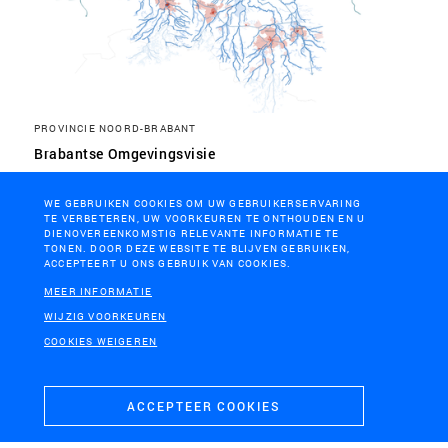
PROVINCIE NOORD-BRABANT
Brabantse Omgevingsvisie
WE GEBRUIKEN COOKIES OM UW GEBRUIKERSERVARING
TE VERBETEREN, UW VOORKEUREN TE ONTHOUDEN EN U
DIENOVEREENKOMSTIG RELEVANTE INFORMATIE TE
TONEN. DOOR DEZE WEBSITE TE BLIJVEN GEBRUIKEN,
ACCEPTEERT U ONS GEBRUIK VAN COOKIES.
MEER INFORMATIE
WIJZIG VOORKEUREN
COOKIES WEIGEREN
ACCEPTEER COOKIES
PROVINCIE OVERIJSSEL