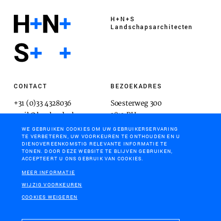
H+N+S
Landschaps­architecten
CONTACT
BEZOEKADRES
+31 (0)33 4328036
Soesterweg 300
mail@hnsland.nl
3812 BH
Amersfoort
WE GEBRUIKEN COOKIES OM UW GEBRUIKERSERVARING
TE VERBETEREN, UW VOORKEUREN TE ONTHOUDEN EN U
DIENOVEREENKOMSTIG RELEVANTE INFORMATIE TE
TONEN. DOOR DEZE WEBSITE TE BLIJVEN GEBRUIKEN,
ACCEPTEERT U ONS GEBRUIK VAN COOKIES.
POSTADRES
MEER INFORMATIE
Postbus 1603
WIJZIG VOORKEUREN
3800 BP
COOKIES WEIGEREN
Amersfoort