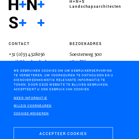
H+N+S
Landschaps­architecten
CONTACT
BEZOEKADRES
+31 (0)33 4328036
Soesterweg 300
mail@hnsland.nl
3812 BH
Amersfoort
WE GEBRUIKEN COOKIES OM UW GEBRUIKERSERVARING
TE VERBETEREN, UW VOORKEUREN TE ONTHOUDEN EN U
DIENOVEREENKOMSTIG RELEVANTE INFORMATIE TE
TONEN. DOOR DEZE WEBSITE TE BLIJVEN GEBRUIKEN,
ACCEPTEERT U ONS GEBRUIK VAN COOKIES.
POSTADRES
MEER INFORMATIE
Postbus 1603
WIJZIG VOORKEUREN
3800 BP
COOKIES WEIGEREN
Amersfoort
ACCEPTEER COOKIES
COOKIES & PRIVACY