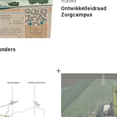
TILBURG
Ontwikkelleidraad
Zorgcampus
unders