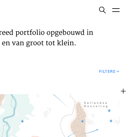
ish
reed portfolio opgebouwd in
en van groot tot klein.
ECTEN
FILTERS
VELDEN
WS