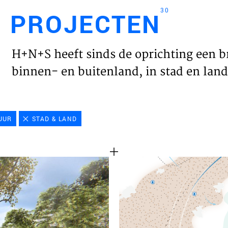
30
PROJECTEN
Engl
H+N+S heeft sinds de oprichting een b
HOME
binnen- en buitenland, in stad en land 
PROJ
UUR
STAD & LAND
WERK
VISIE
NIEU