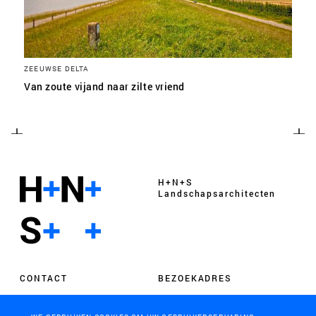
ZEEUWSE DELTA
Van zoute vijand naar zilte vriend
H+N+S
Landschaps­architecten
CONTACT
BEZOEKADRES
+31 (0)33 4328036
Soesterweg 300