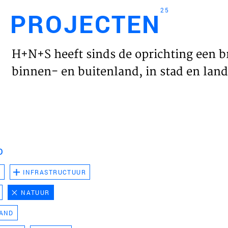
25
PROJECTEN
Engl
H+N+S heeft sinds de oprichting een b
HOME
binnen- en buitenland, in stad en land 
PROJ
WERK
D
VISIE
D
INFRASTRUCTUUR
NATUUR
NIEU
LAND