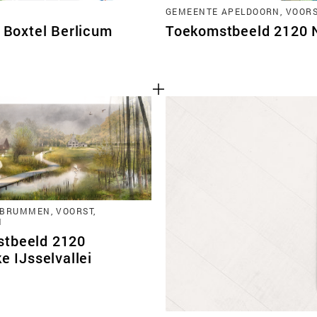
GEMEENTE APELDOORN, VOORST
Boxtel Berlicum
Toekomstbeeld 2120 No
BRUMMEN, VOORST,
N
tbeeld 2120
ke IJsselvallei