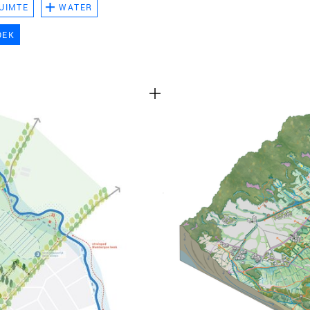
UIMTE
WATER
TEAM
OEK
CONT