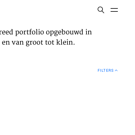
ish
reed portfolio opgebouwd in
en van groot tot klein.
ECTEN
FILTERS
VELDEN
WS