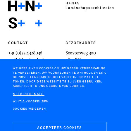
H+N+S
Landschaps­architecten
CONTACT
BEZOEKADRES
+31 (0)33 4328036
Soesterweg 300
mail@hnsland.nl
3812 BH
Amersfoort
WE GEBRUIKEN COOKIES OM UW GEBRUIKERSERVARING
TE VERBETEREN, UW VOORKEUREN TE ONTHOUDEN EN U
DIENOVEREENKOMSTIG RELEVANTE INFORMATIE TE
TONEN. DOOR DEZE WEBSITE TE BLIJVEN GEBRUIKEN,
ACCEPTEERT U ONS GEBRUIK VAN COOKIES.
POSTADRES
MEER INFORMATIE
Postbus 1603
WIJZIG VOORKEUREN
3800 BP
COOKIES WEIGEREN
Amersfoort
ACCEPTEER COOKIES
COOKIES & PRIVACY