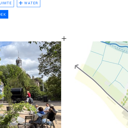
UIMTE
WATER
TEAM
OEK
CONT