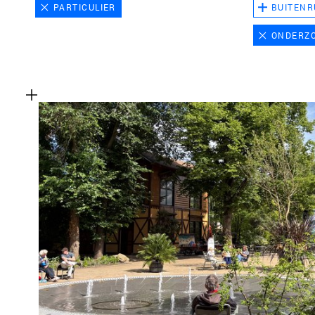
PARTICULIER
BUITENR
ONDERZ