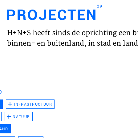
29
PROJECTEN
Engl
H+N+S heeft sinds de oprichting een b
HOME
binnen- en buitenland, in stad en land 
PROJ
WERK
D
VISIE
D
INFRASTRUCTUUR
NATUUR
NIEU
LAND