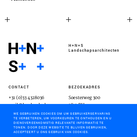
H+N+S
Landschaps­architecten
CONTACT
BEZOEKADRES
+31 (0)33 4328036
Soesterweg 300
mail@hnsland.nl
3812 BH
Amersfoort
WE GEBRUIKEN COOKIES OM UW GEBRUIKERSERVARING
TE VERBETEREN, UW VOORKEUREN TE ONTHOUDEN EN U
DIENOVEREENKOMSTIG RELEVANTE INFORMATIE TE
TONEN. DOOR DEZE WEBSITE TE BLIJVEN GEBRUIKEN,
ACCEPTEERT U ONS GEBRUIK VAN COOKIES.
POSTADRES