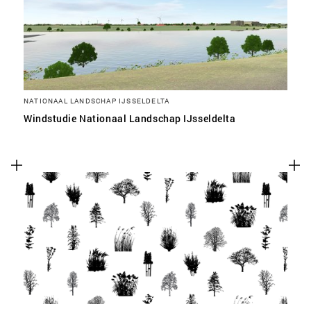
NATIONAAL LANDSCHAP IJSSELDELTA
Windstudie Nationaal Landschap IJsseldelta