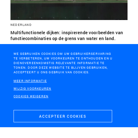
NEDERLAND
Multifunctionele dijken: inspirerende voorbeelden van
functiecombinaties op de grens van water en land.
WE GEBRUIKEN COOKIES OM UW GEBRUIKERSERVARING
TE VERBETEREN, UW VOORKEUREN TE ONTHOUDEN EN U
DIENOVEREENKOMSTIG RELEVANTE INFORMATIE TE
TONEN. DOOR DEZE WEBSITE TE BLIJVEN GEBRUIKEN,
ACCEPTEERT U ONS GEBRUIK VAN COOKIES.
MEER INFORMATIE
WIJZIG VOORKEUREN
COOKIES WEIGEREN
ACCEPTEER COOKIES
MOZAMBIQUE
ZamVisão Mozambique